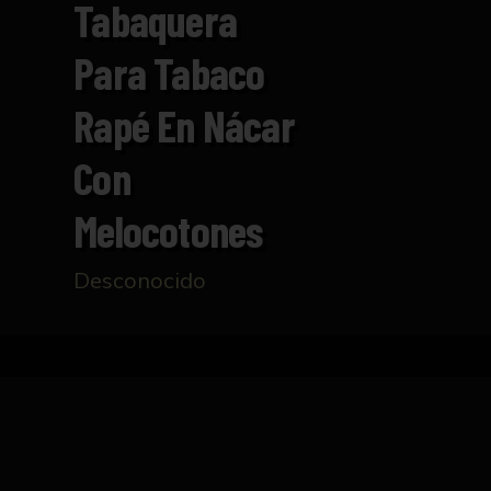
Tabaquera
Para Tabaco
Rapé En Nácar
Con
Melocotones
Desconocido
Inicio
Catálogo
Tabaquera para tabaco rapé e
FICHA TÉCNICA