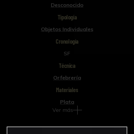
Desconocido
Tipología
Objetos Individuales
Cronología
SF
Técnica
Orfebrería
Materiales
Plata
Ver más