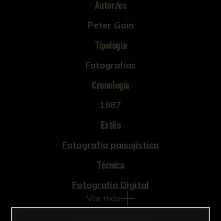
Autor/es
Peter Goin
Tipología
Fotografías
Cronología
1987
Estilo
Fotografía paisajística
Técnica
Fotografía Digital
Ver más