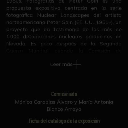
1980s. Fotografías de Peter Goin es una
propuesta expositiva centrada en la serie
fotográfica Nuclear Landscapes del artista
norteamericano Peter Goin (EE. UU., 1951–), un
proyecto que da testimonio de las más de
1.000 detonaciones nucleares producidas en
Nevada. Es poco después de la Segunda
Guerra Mundial, cuando la Comisión de
Energía Atómica (Atomic Energy Commission)
Leer más
crea un campo de pruebas en el sur de
Nevada.
En estos momentos, la información sobre los
efectos nocivos de la radiación resulta escasa y
Comisariado
el “folclore” que surgió llevó a muchos a
Mónica Carabias Álvaro y María Antonia
acercarse al lugar para ver las explosiones,
Blanco Arroyo
pese a que estaba prohibido acceder al campo
Ficha del catálogo de la exposición
de pruebas, y rara vez se permitía el acceso a