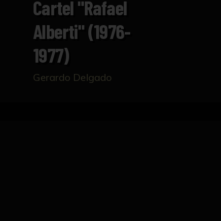
Cartel "Rafael
Alberti" (1976-
1977)
Gerardo Delgado
Inicio
Catálogo
Cartel "Rafael Alberti" (1976
FICHA TÉCNICA
Cartel de Sanlúcar de Barrameda y Rafael A
Barrameda" por Carmen Laffón, con la superp