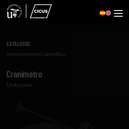
CATALOGUE
Instrumental científico
Cranímetro
Unknown