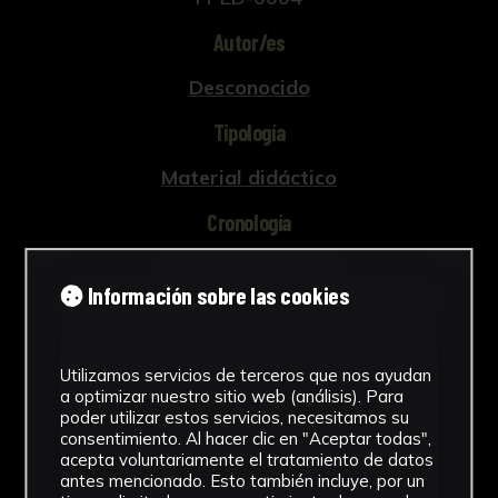
Autor/es
Desconocido
Tipología
Material didáctico
Cronología
SF
Información sobre las cookies
Ubicación
Facultad de Ciencias de la Educación
Utilizamos servicios de terceros que nos ayudan
a optimizar nuestro sitio web (análisis). Para
Dimensiones
poder utilizar estos servicios, necesitamos su
consentimiento. Al hacer clic en "Aceptar todas",
27,5 x 20 x 1 cm.
acepta voluntariamente el tratamiento de datos
Ver más
antes mencionado. Esto también incluye, por un