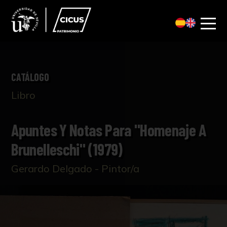
CATÁLOGO
Libro
Apuntes Y Notas Para "Homenaje A
Brunelleschi" (1979)
Gerardo Delgado - Pintor/a