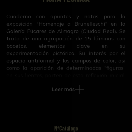
Cuaderno con apuntes y notas para la
exposición "Homenaje a Brunelleschi" en la
Galería Fúcares de Almagro (Ciudad Real). Se
trata de una agrupación de 15 láminas con
bocetos, elementos clave en su
experimentación pictórica. Su interés por el
espacio antiformal y los campos de color, así
como la aparición de determinadas "figuras"
en sus lienzos, parten de esta reflexión inicial,
mediada por el dibujo.
Leer más
Al hilo de la exposición, configurada como
homenaje al artista florentino Filippo
Brunelleschi (1377-1446), Delgado añade
múltiples notas en sus bocetos, relacionadas
con términos como "ventana" o "perspectiva",
NºCatálogo