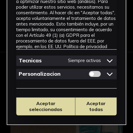
a optimizar nuestro sitio web (análisis). Para
Ver más
poder utilizar estos servicios, necesitamos su
consentimiento. Al hacer clic en "Aceptar todas",
acepta voluntariamente el tratamiento de datos
antes mencionado. Esto también incluye, por un
tiempo limitado, su consentimiento de acuerdo
con el Artículo 49 (1) (a) GDPR para el
Descargar Ficha
procesamiento de datos fuera del EEE, por
ejemplo, en los EE. UU.
Política de privacidad
Tecnicas
Siempre activas
IMÁGENES
Permitir cookies 
Personalizacion
Aceptar
Aceptar
seleccionadas
todas