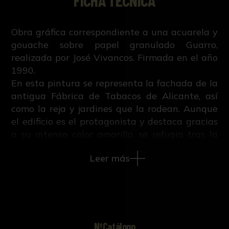
FICHA TÉCNICA
Obra gráfica correspondiente a una acuarela y
gouache sobre papel granulado Guarro,
realizada por José Vivancos. Firmada en el año
1990.
En esta pintura se representa la fachada de la
antigua Fábrica de Tabacos de Alicante, así
como la reja y jardines que la rodean. Aunque
el edificio es el protagonista y destaca gracias
a su intenso color amarillo, se refugia tras la
frondosa y exótica vegetación de intensos
Leer más
colores: verdes, amarillos, naranjas rojos e
incluso negro.
Se trata de una obra que destaca por el uso de
una gama cromática expresiva y aguda,
utilizando colores vivos (incluso flúor) y
jugando con el contraste, presente en el uso
NºCatálogo