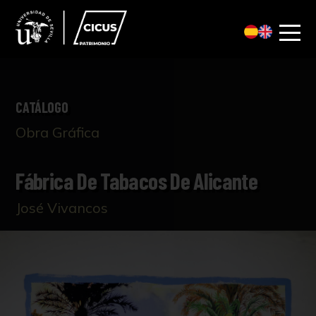
CATÁLOGO
Obra Gráfica
Fábrica De Tabacos De Alicante
José Vivancos