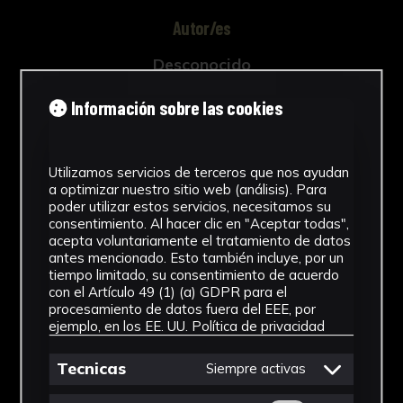
Autor/es
Desconocido
Tipología
Información sobre las cookies
Material escolar
Cronología
Utilizamos servicios de terceros que nos ayudan
a optimizar nuestro sitio web (análisis). Para
poder utilizar estos servicios, necesitamos su
1890 - 1900
consentimiento. Al hacer clic en "Aceptar todas",
acepta voluntariamente el tratamiento de datos
Técnica
antes mencionado. Esto también incluye, por un
tiempo limitado, su consentimiento de acuerdo
Tinta
con el Artículo 49 (1) (a) GDPR para el
procesamiento de datos fuera del EEE, por
Materiales
ejemplo, en los EE. UU.
Política de privacidad
Papel
Tecnicas
Siempre activas
Ver más