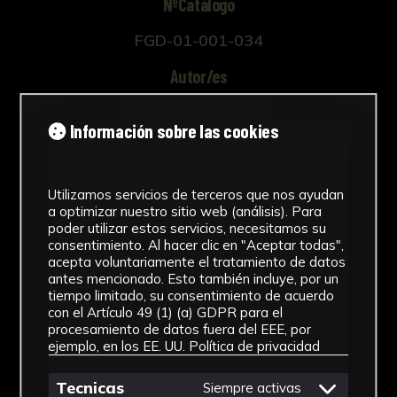
NºCatálogo
FGD-01-001-034
Autor/es
Gerardo Delgado
Información sobre las cookies
Tipología
Fotografías
Utilizamos servicios de terceros que nos ayudan
a optimizar nuestro sitio web (análisis). Para
Cronología
poder utilizar estos servicios, necesitamos su
consentimiento. Al hacer clic en "Aceptar todas",
2000
acepta voluntariamente el tratamiento de datos
antes mencionado. Esto también incluye, por un
Técnica
tiempo limitado, su consentimiento de acuerdo
con el Artículo 49 (1) (a) GDPR para el
Fotografía
procesamiento de datos fuera del EEE, por
ejemplo, en los EE. UU.
Política de privacidad
Materiales
Tecnicas
Siempre activas