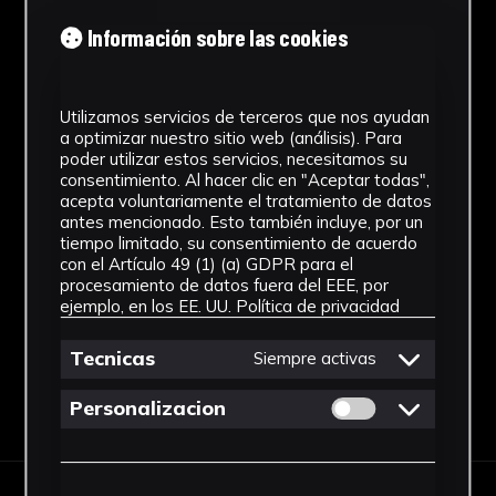
Cronología
natural, la cual rechazaría para poder
Información sobre las cookies
dedicarse por completo a la producción.
1988
Residente en sus primeros años en Alcalá de
Guadaira, localidad en la que tuvo un estrecho
Técnica
Utilizamos servicios de terceros que nos ayudan
contacto con Baldomero Romero, se vio influido
a optimizar nuestro sitio web (análisis). Para
Óleo
poder utilizar estos servicios, necesitamos su
por las características de esta escuela, aunque
consentimiento. Al hacer clic en "Aceptar todas",
más adelante se trasladó a Madrid, en la cual
acepta voluntariamente el tratamiento de datos
Materiales
comenzó a producir piezas con un cierto
antes mencionado. Esto también incluye, por un
tiempo limitado, su consentimiento de acuerdo
carácter surrealista, valoradas por el mismo
Lienzo
con el Artículo 49 (1) (a) GDPR para el
Salvador Dalí –quien adquirió una de sus
Ver más
procesamiento de datos fuera del EEE, por
pinturas, así como Fernando Zóbel-, lo que le
ejemplo, en los EE. UU.
Política de privacidad
llevó a ser considerado como el creador del
Tecnicas
“realismo mágico andaluz”, vinculado a las
Siempre activas
tendencias también literarias del momento.
Descargar Ficha
Permitir cookies 
Personalizacion
Su obra se encuentra en colecciones privadas
de países como España, México, Francia,
Colombia y E.E.U.U, así como en el Casino de