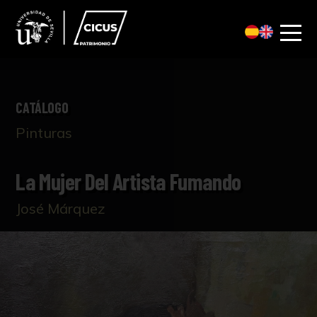
CATÁLOGO
Pinturas
La Mujer Del Artista Fumando
José Márquez