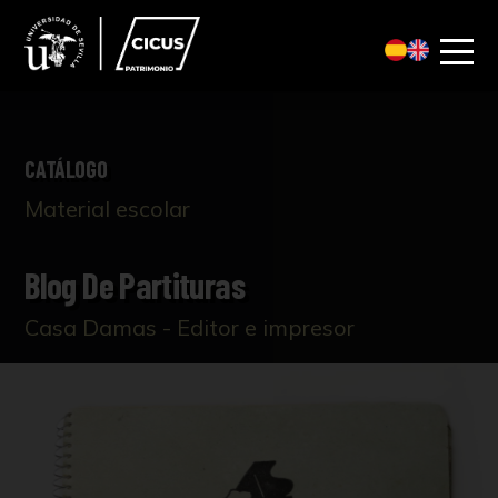
CATÁLOGO
Material escolar
Blog De Partituras
Casa Damas - Editor e impresor