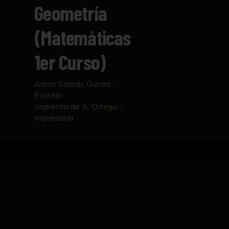
Geometría
(Matemáticas
1er Curso)
Amós Sabrás Gurrea -
Escritor
Imprenta de A. Ortega -
Impresor/a
Inicio
Catálogo
Aritmética y Geometría (Matem
FICHA TÉCNICA