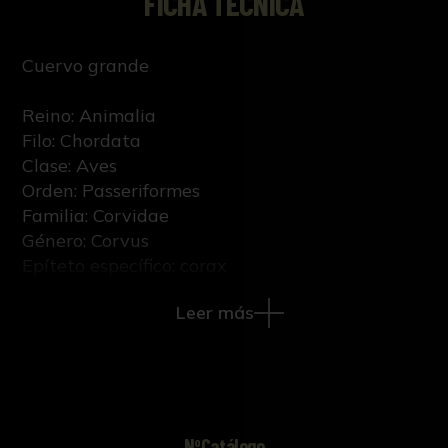
FICHA TÉCNICA
Cuervo grande
Reino: Animalia
Filo: Chordata
Clase: Aves
Orden: Passeriformes
Familia: Corvidae
Género: Corvus
Epíteto específico: corax
Nombre científico: Corvus corax (Linnaeus,
Leer más
1758)
Sexo: Indeterminado
Etapa vital: Adulto
NºCatálogo