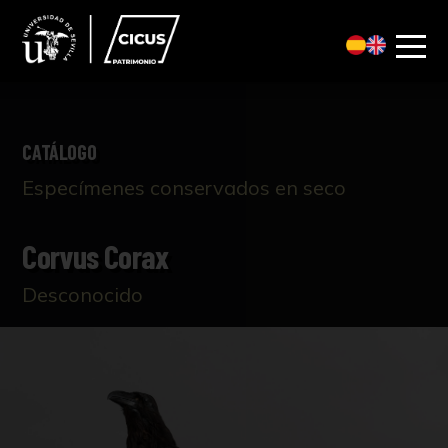
CATÁLOGO
Especímenes conservados en seco
Corvus Corax
Desconocido