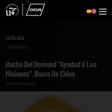
CATÁLOGO
Utensilios
Hucha Del Domund "Ayudad A Las
Misiones". Busto De Chino
Desconocido