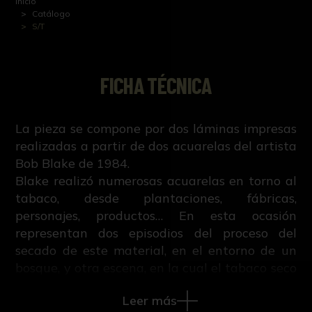
Inicio
Catálogo
S/T
FICHA TÉCNICA
La pieza se compone por dos láminas impresas
realizadas a partir de dos acuarelas del artista
Bob Blake de 1984.
Blake realizó numerosas acuarelas en torno al
tabaco, desde plantaciones, fábricas,
personajes, productos… En esta ocasión
representan dos episodios del proceso del
secado de este material, en el entorno de un
bosque, y otra escena, en la cual el tabaco seco
se encuentra en una nave con un grupo de
Leer más
personajes que parece que van a adquirir el