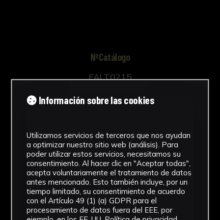
mismo en una subasta.
*Biografía: Bob Blake: artista procedente de
Nueva Jersey, trabajó durante una gran
temporada en la Duke University como
ilustrador científico, sobre todo en el ámbito de
NºCatálogo
la medicina. A partir de 1959 comenzó a
FALT0215
realizar dibujos y pinturas de la ciudad de
Durham, así como a interesarse por el mundo
Autor/es
Información sobre las cookies
del tabaco, temática que ocuparía la mayoría
de su producción
Desconocido
Utilizamos servicios de terceros que nos ayudan
Tipología
a optimizar nuestro sitio web (análisis). Para
poder utilizar estos servicios, necesitamos su
Reproducción
consentimiento. Al hacer clic en "Aceptar todas",
acepta voluntariamente el tratamiento de datos
Cronología
antes mencionado. Esto también incluye, por un
tiempo limitado, su consentimiento de acuerdo
1984
con el Artículo 49 (1) (a) GDPR para el
procesamiento de datos fuera del EEE, por
Técnica
ejemplo, en los EE. UU.
Política de privacidad