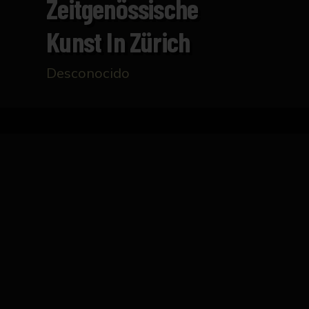
Zeitgenössische
Kunst In Zürich
Desconocido
Inicio
Catálogo
Zeitgenössische Kunst in Züri
FICHA TÉCNICA
Plano y listado de instituciones ligadas al 