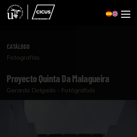
CATÁLOGO
Fotografías
Proyecto Quinta Da Malagueira
Gerardo Delgado - Fotógrafo/a