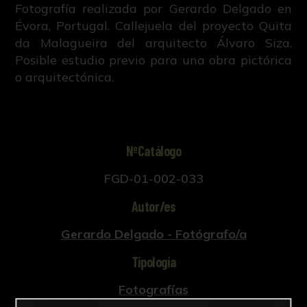
Fotografía realizada por Gerardo Delgado en
Évora, Portugal. Callejuela del proyecto Quita
da Malagueira del arquitecto Álvaro Siza.
Posible estudio previo para una obra pictórica
o arquitectónica.
NºCatálogo
FGD-01-002-033
Autor/es
Gerardo Delgado - Fotógrafo/a
Tipología
Fotografías