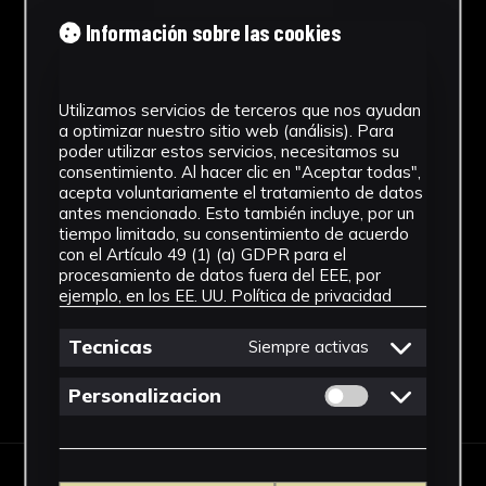
Cronología
Información sobre las cookies
SF
Técnica
Utilizamos servicios de terceros que nos ayudan
a optimizar nuestro sitio web (análisis). Para
Fotografía
poder utilizar estos servicios, necesitamos su
consentimiento. Al hacer clic en "Aceptar todas",
Materiales
acepta voluntariamente el tratamiento de datos
antes mencionado. Esto también incluye, por un
Celulosa de acetato
tiempo limitado, su consentimiento de acuerdo
con el Artículo 49 (1) (a) GDPR para el
Ver más
procesamiento de datos fuera del EEE, por
ejemplo, en los EE. UU.
Política de privacidad
Tecnicas
Siempre activas
Descargar Ficha
Permitir cookies 
Personalizacion