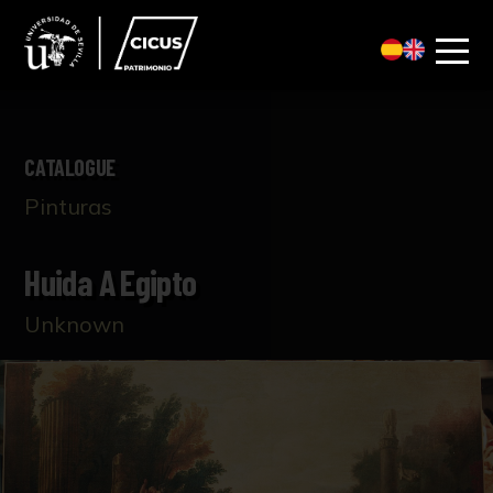
CATALOGUE
Pinturas
Huida A Egipto
Unknown