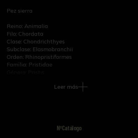
Pez sierra
Reino: Animalia
Filo: Chordata
Clase: Chondrichthyes
Subclase: Elasmobranchii
Orden: Rhinopristiformes
Familia: Pristidae
Género: Pristis
Epíteto específico: pristis
Leer más
Nombre científico: Pristis pristis (Linnaeus,
1758)
Sexo: Indeterminado
Etapa vital: Adulto
NºCatálogo