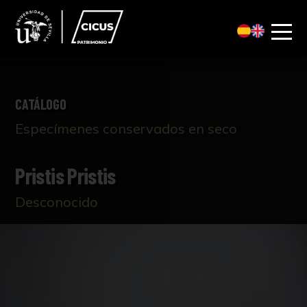
CATÁLOGO
Especímenes conservados en seco
Pristis Pristis
Desconocido