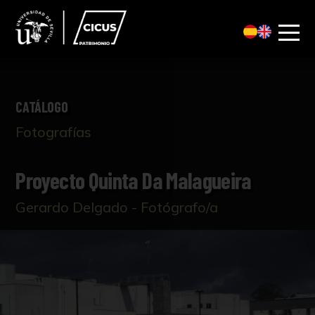
CATÁLOGO
Fotografías
Proyecto Quinta Da Malagueira
Gerardo Delgado - Fotógrafo/a