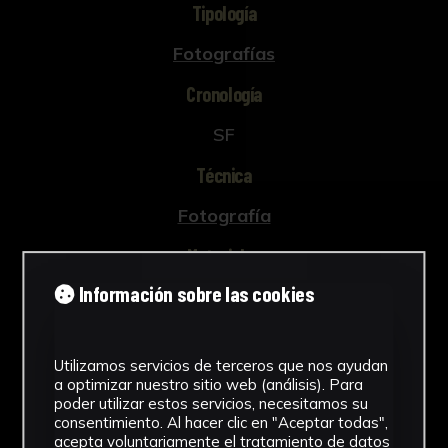
Tipología
Fotografías
Cronología
SF
Técnica
Fotografía
Materiales
Información sobre las cookies
Celulosa de acetato
Ver más
Utilizamos servicios de terceros que nos ayudan
a optimizar nuestro sitio web (análisis). Para
poder utilizar estos servicios, necesitamos su
consentimiento. Al hacer clic en "Aceptar todas",
Descargar Ficha
acepta voluntariamente el tratamiento de datos