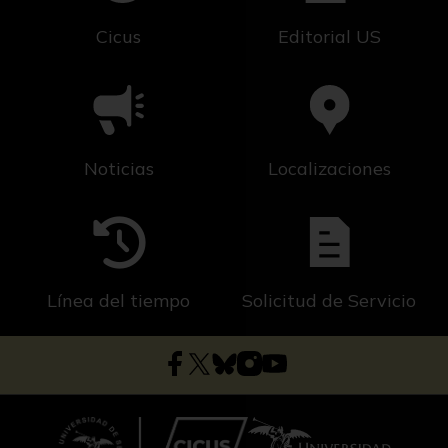
rapé, desarrollado y popularizado en Francia,
Cicus
Editorial US
Holanda y Alemania. A diferencia del tabaco
en polvo, el rapé es el tabaco rallado, que
requiere de un proceso distinto para su
selección, elaboración y fermentación.
Sin embargo, la costumbre de aspirar tabaco,
Noticias
Localizaciones
ya fuese rapé o polvo, fue una costumbre que a
finales del siglo XVII se había convertido en
una verdadera liturgia, normalmente
practicada por los cortesanos y cortesanas. En
1735 se llegó a prohibir su consumo en España,
Línea del tiempo
Solicitud de Servicio
pues suponía una competencia para la Real
Hacienda, ya que esta contaba con el
monopolio del comercio de tabaco en España.
Esta prohibición continuó hasta finales de
siglo, cuando se permitió la fabricación de rapé
en España; únicamente en Sevilla. No