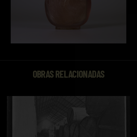
ágata, la amatista o el rejalgar. En 1680 el
emperador Kangxi creo el taller imperial de
manufactura de vidrio en Peking. El acabado
del material resulta suave y agradable pese a
sus relieves, lo que otorga gran valor a la pieza.
El ejemplar corresponde a una tabaquera
china realizada durante el período Qing, que
gobernó China entre 1644 y 1911.
(PANADERO MARTÍNEZ).
OBRAS RELACIONADAS
Estos utensilios, surgidos hacia 1650 y
popularizados en el siglo XIX, eran utilizados
para llevar el tabaco rapé, nombre tomado en
Francia para designar una labor de tabaco
rallado que solía ser aspirado, en lugar de
fumado, como era costumbre en los países
americanos.