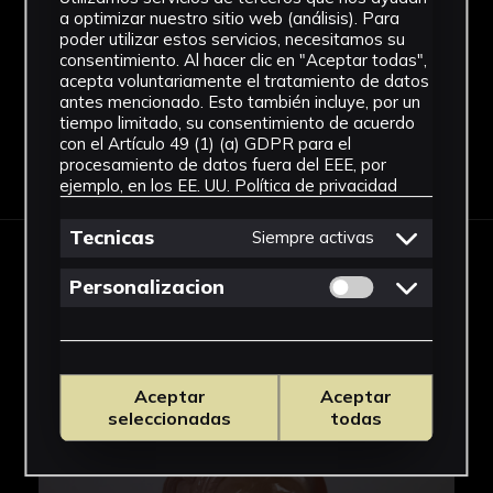
como la virtud, el buen comportamiento, la
Vidrio
a optimizar nuestro sitio web (análisis). Para
inteligencia… y se la considera soberana de
Ver más
poder utilizar estos servicios, necesitamos su
consentimiento. Al hacer clic en "Aceptar todas",
todas las aves. En la filosofía taoísta se
acepta voluntariamente el tratamiento de datos
considera uno de los cuatro animales que
antes mencionado. Esto también incluye, por un
representan los puntos cardinales y las
tiempo limitado, su consentimiento de acuerdo
con el Artículo 49 (1) (a) GDPR para el
estaciones, siendo el fenghuang el asociado al
Descargar Ficha
procesamiento de datos fuera del EEE, por
Sur, al verano, al fuego, al color rojo y a la flor
ejemplo, en los EE. UU.
Política de privacidad
de loto. A menudo se le representa como
encarnación de las emperatrices, del mismo
Tecnicas
Siempre activas
modo que el dragón (Este, Primavera) encarna
IMÁGENES
a los emperadores. Por otro lado, es el ser que
Permitir cookies 
Personalizacion
aúna las fuerzas del yin y el yang .
Aunque durante la Dinastía Zhou (1122-254
a.C.) ya se usaba, a finales del siglo XVII, el
Aceptar
Aceptar
seleccionadas
todas
vidrio empezó a ser considerado en china un
material semiprecioso, que a menudo se
utilizaba para imitar otros materiales como el