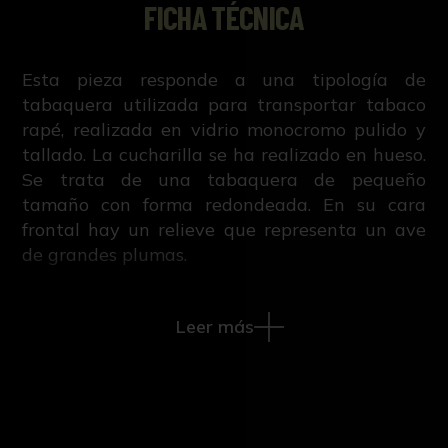
FICHA TÉCNICA
Esta pieza responde a una tipología de
tabaquera utilizada para transportar tabaco
rapé, realizada en vidrio monocromo pulido y
tallado. La cucharilla se ha realizado en hueso.
Se trata de una tabaquera de pequeño
tamaño con forma redondeada. En su cara
frontal hay un relieve que representa un ave
de grandes plumas.
Las grandes plumas y la fisonomía del animal
Leer más
permiten identificarlo como uno de los
símbolos más comunes de la filosofía taoísta y
la pintura china. Se trata de un Fenghuang, un
pájaro mitológico de grandes dimensiones que
se ha asimilado como el “Fénix Chino”, aunque