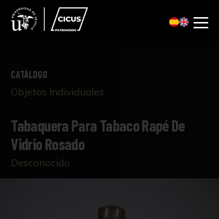
CATÁLOGO
Objetos Individuales
Tabaquera Para Tabaco Rapé De
Vidrio Rosado
Desconocido