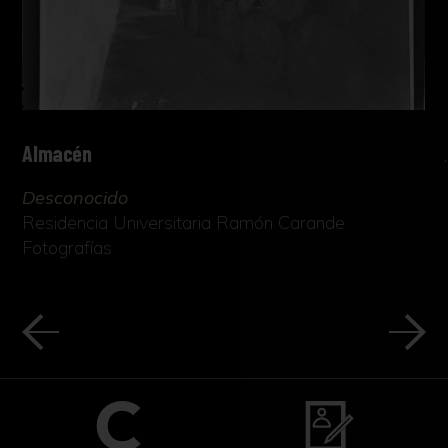
La llegada del tabaco a Europa coindice con la
llegada de los colonos españoles y portugueses
a América, que durante su contacto con la
población indígena descubrieron que los indios
fumaban unas hojas envueltas y enrolladas en
unos cáñamos, y decidieron llevar esa preciada
Almacén
planta al viejo continente. Sus primeros usos se
asociaron a la medicina, gracias a las
Desconocido
propiedades expectorantes, estimulantes y
Residencia Universitaria Ramón Carande
diuréticas que ofrecía este producto. Llegaron
Fotografías
incluso a publicarse textos sobre los beneficios
y cualidades podía aportar el tabaco. Pronto
pasó a ser consumido como producto
placentero, desarrollándose toda una liturgia
en torno al proceso. Aunque en España se
mantuvo la costumbre de consumirlo fumado,
el resto de Europa prefirió el tabaco en polvo.
No hay que confundir esta labor con el tabaco