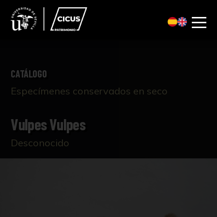
CATÁLOGO
Especímenes conservados en seco
Vulpes Vulpes
Desconocido