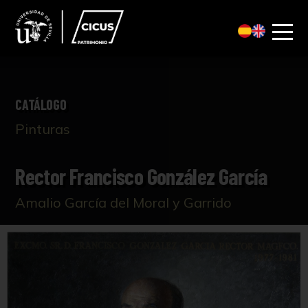
CATÁLOGO
Pinturas
Rector Francisco González García
Amalio García del Moral y Garrido