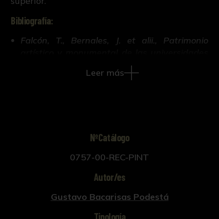
superior.
Bibliografía:
Falcón, T., Bernales, J. et alii., Patrimonio
artístico y monumental de las universidades
andaluzas. (Sevilla, 1992).
Leer más
Falcón Márquez, T., et alii., Universidad de
Sevilla. Patrimonio monumental y artístico.
(Sevilla, 1986).
Serrera, J.R.; Mantero, R., V Centenario. La
NºCatálogo
Universidad de Sevilla 1505-2005.
(Universidad de Sevilla y Fundación El
0757-00-REC-PINT
Monte., Sevilla., 2005).
Autor/es
Gustavo Bacarisas Podestá
Tipología