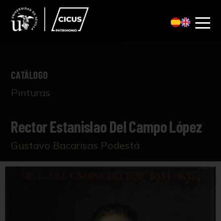
CATÁLOGO
Pinturas
Rector Estanislao Del Campo López
Gustavo Bacarisas Podestá