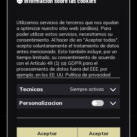
Información sobre las cookies
1992
Estilo
Utilizamos servicios de terceros que nos ayudan
a optimizar nuestro sitio web (análisis). Para
Abstracto
poder utilizar estos servicios, necesitamos su
consentimiento. Al hacer clic en "Aceptar todas",
Técnica
acepta voluntariamente el tratamiento de datos
antes mencionado. Esto también incluye, por un
Técnica mixta
tiempo limitado, su consentimiento de acuerdo
con el Artículo 49 (1) (a) GDPR para el
Ver más
procesamiento de datos fuera del EEE, por
ejemplo, en los EE. UU.
Política de privacidad
Tecnicas
Siempre activas
Descargar Ficha
Permitir cookies 
Personalizacion
IMÁGENES
Aceptar
Aceptar