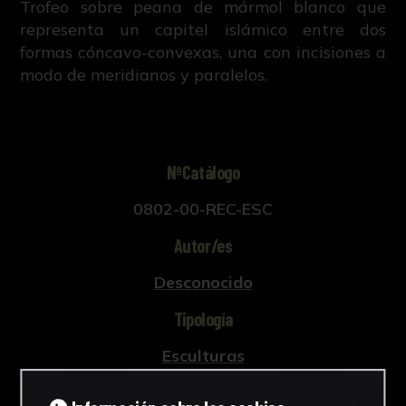
Trofeo sobre peana de mármol blanco que
representa un capitel islámico entre dos
formas cóncavo-convexas, una con incisiones a
modo de meridianos y paralelos.
NºCatálogo
0802-00-REC-ESC
Autor/es
Desconocido
Tipología
Esculturas
Cronología