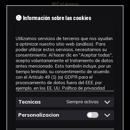
NºCatalogue
FHEB-03813
Información sobre las cookies
Typology
Utilizamos servicios de terceros que nos ayudan
Muestra Botánica
a optimizar nuestro sitio web (análisis). Para
poder utilizar estos servicios, necesitamos su
Chronology
consentimiento. Al hacer clic en "Aceptar todas",
acepta voluntariamente el tratamiento de datos
SF
antes mencionado. Esto también incluye, por un
tiempo limitado, su consentimiento de acuerdo
Collection
con el Artículo 49 (1) (a) GDPR para el
procesamiento de datos fuera del EEE, por
Fondo Herbario
ejemplo, en los EE. UU.
Política de privacidad
Género
Tecnicas
Siempre activas
Polypodium
Permitir cookies 
Personalizacion
Familia