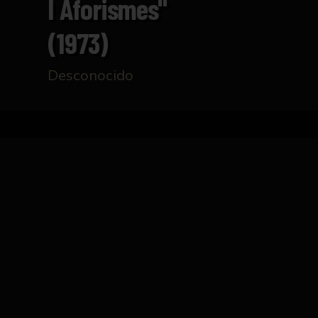
I Aforismes"
(1973)
Desconocido
Inicio
Catálogo
Cartel "Antonio Saura. Visions
FICHA TÉCNICA
Cartel de la exposición "Antonio Saura. Visio