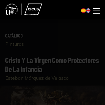
CATÁLOGO
Pinturas
Cristo Y La Virgen Como Protectores
De La Infancia
Esteban Márquez de Velasco