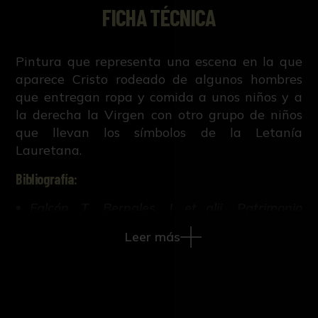
FICHA TÉCNICA
Pintura que representa una escena en la que
aparece Cristo rodeado de algunos hombres
que entregan ropa y comida a unos niños y a
la derecha la Virgen con otro grupo de niños
que llevan los símbolos de la Letanía
Lauretana.
Bibliografía:
Falcón, T., Bernales, J. et alii., Patrimonio
artístico y monumental de las universidades
Leer más
andaluzas. (Sevilla, 1992).
Falcón Márquez, T., et alii., Universidad de
Sevilla. Patrimonio monumental y artístico.
(Sevilla, 1986).