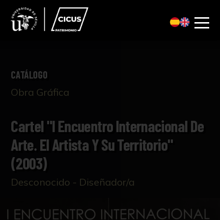
CATÁLOGO
Obra Gráfica
Cartel "I Encuentro Internacional De
Arte. El Artista Y Su Territorio"
(2003)
Desconocido - Diseñador/a