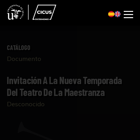
CATÁLOGO
Documento
Invitación A La Nueva Temporada
Del Teatro De La Maestranza
Desconocido