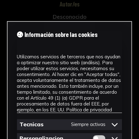
Autor/es
Desconocido
Tipología
Información sobre las cookies
Documento
Cronología
Utilizamos servicios de terceros que nos ayudan
a optimizar nuestro sitio web (análisis). Para
2019
poder utilizar estos servicios, necesitamos su
consentimiento. Al hacer clic en "Aceptar todas",
Técnica
acepta voluntariamente el tratamiento de datos
antes mencionado. Esto también incluye, por un
Impresión
tiempo limitado, su consentimiento de acuerdo
con el Artículo 49 (1) (a) GDPR para el
Materiales
procesamiento de datos fuera del EEE, por
ejemplo, en los EE. UU.
Política de privacidad
Papel
Tecnicas
Siempre activas
Ver más
Permitir cookies 
Personalizacion