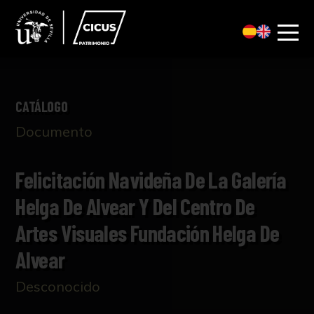
CATÁLOGO
Documento
Felicitación Navideña De La Galería
Helga De Alvear Y Del Centro De
Artes Visuales Fundación Helga De
Alvear
Desconocido