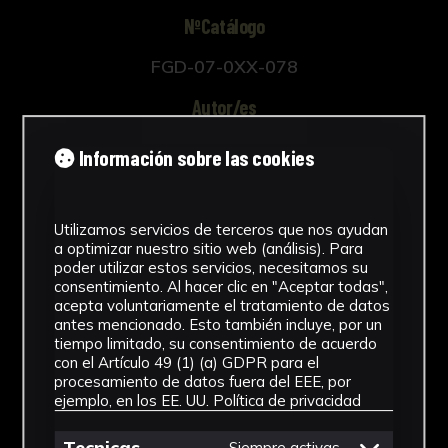
NºCatálogo
FGD-07-0XX-078
Autor/es
Desconocido
Información sobre las cookies
Tipología
Documento
Utilizamos servicios de terceros que nos ayudan
a optimizar nuestro sitio web (análisis). Para
Cronología
poder utilizar estos servicios, necesitamos su
consentimiento. Al hacer clic en "Aceptar todas",
acepta voluntariamente el tratamiento de datos
2018
antes mencionado. Esto también incluye, por un
tiempo limitado, su consentimiento de acuerdo
Técnica
con el Artículo 49 (1) (a) GDPR para el
procesamiento de datos fuera del EEE, por
Impresión
ejemplo, en los EE. UU.
Política de privacidad
Materiales
Siempre activas