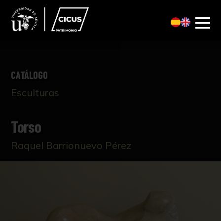
CATÁLOGO
Esculturas
Torso
Raquel Barrionuevo Pérez