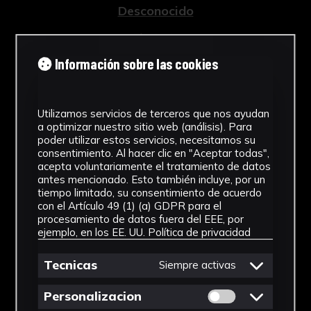
Desconocido
Tipología
Información sobre las cookies
Documento
Cronología
Utilizamos servicios de terceros que nos ayudan
2019
a optimizar nuestro sitio web (análisis). Para
poder utilizar estos servicios, necesitamos su
Técnica
consentimiento. Al hacer clic en "Aceptar todas",
acepta voluntariamente el tratamiento de datos
Impresión
antes mencionado. Esto también incluye, por un
tiempo limitado, su consentimiento de acuerdo
Materiales
con el Artículo 49 (1) (a) GDPR para el
procesamiento de datos fuera del EEE, por
ejemplo, en los EE. UU.
Política de privacidad
Papel
Ver más
Tecnicas
Siempre activas
Permitir cookies 
Personalizacion