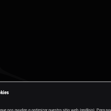
okies
que nos ayudan a optimizar nuestro sitio web (análisis). Para pode