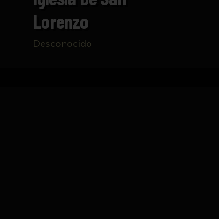
Lorenzo
Desconocido
Inicio
Catálogo
Torino. Real iglesia de San Lo
FICHA TÉCNICA
Postal de la real iglesia de San Lorenzo