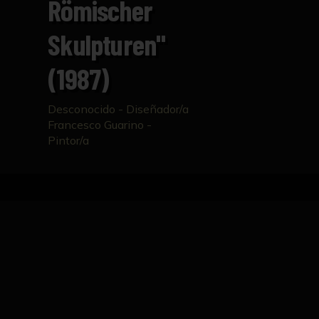
Römischer
Skulpturen"
(1987)
Desconocido - Diseñador/a
Francesco Guarino -
Pintor/a
Inicio
Catálogo
Cartel "Glyptothek München. 
FICHA TÉCNICA