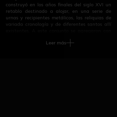
construyó en los años finales del siglo XVI un
retablo destinado a alojar, en una serie de
urnas y recipientes metálicos, las reliquias de
variada cronología y de diferentes santos allí
existentes. A este conjunto se agregaron con
posterioridad unos bustos relicarios de los que
Leer más
algunos se colocaron sobre peanas. En el siglo
XIX con ocasión de la transformación que
sufrió dicho retablo al dedicarse a la Virgen de
Belén desaparecieron la mayor parte de estos
relicarios, de tal manera que en 1942 solo
existían en el recinto diez bustos relicarios. En
NºCatálogo
la actualidad se conservan nueve, entre los
0963-00-REC-ESC
que se encuentra este correspondiente a San
Francisco Javier. Se trata de una obra sin
Autor/es
documentar que, basándose en razones
estilísticas, fue atribuido por Hernández Díaz a
Juan de Mesa y Velasco
Juan de Mesa, una atribución que se ha