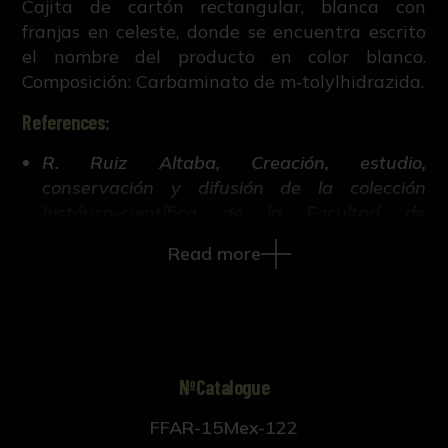
Cajita de cartón rectangular, blanca con
franjas en celeste, donde se encuentra escrito
el nombre del producto en color blanco.
Composición: Carbaminato de m‑tolylhidrazida.
References:
R. Ruiz Altaba, Creación, estudio,
conservación y difusión de la colección
histórico-científica de la Facultad de
Farmacia de Sevilla (Tesis doctoral inédita,
Read more
421-663, Universidad de Sevilla, 2018).
NºCatalogue
FFAR-15Mex-122