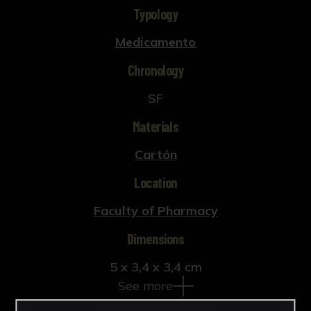
Typology
Medicamento
Chronology
SF
Materials
Cartón
Location
Faculty of Pharmacy
Dimensions
5 x 3,4 x 3,4 cm
See more