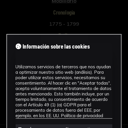
Mobiliario
Cronología
1775 - 1799
Estilo
Información sobre las cookies
Barroco
Ubicación
Utilizamos servicios de terceros que nos ayudan
Rectorado
a optimizar nuestro sitio web (análisis). Para
Ver más
poder utilizar estos servicios, necesitamos su
consentimiento. Al hacer clic en "Aceptar todas",
acepta voluntariamente el tratamiento de datos
antes mencionado. Esto también incluye, por un
tiempo limitado, su consentimiento de acuerdo
con el Artículo 49 (1) (a) GDPR para el
Descargar Ficha
procesamiento de datos fuera del EEE, por
ejemplo, en los EE. UU.
Política de privacidad