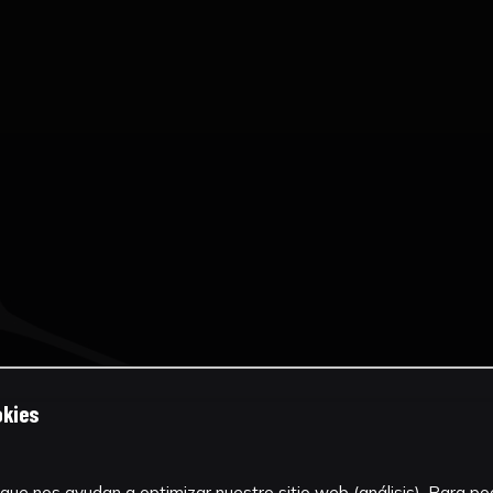
okies
que nos ayudan a optimizar nuestro sitio web (análisis). Para pode