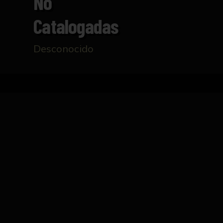
No
Catalogadas
Desconocido
Inicio
Catálogo
Conjunto de piezas de arqueol
FICHA TÉCNICA
Conjunto de piezas arqueológicas procedent