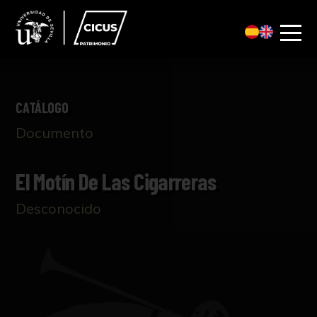
CATÁLOGO
Documento
El Motín De Las Cigarreras
Desconocido