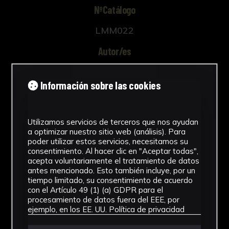
NºCatálogo
LMM022
Autor/es
Desconocido
Información sobre las cookies
Tipología
Documento
Utilizamos servicios de terceros que nos ayudan
a optimizar nuestro sitio web (análisis). Para
Cronología
poder utilizar estos servicios, necesitamos su
consentimiento. Al hacer clic en "Aceptar todas",
1896
acepta voluntariamente el tratamiento de datos
antes mencionado. Esto también incluye, por un
Ubicación
tiempo limitado, su consentimiento de acuerdo
con el Artículo 49 (1) (a) GDPR para el
Laboratorio de Investigación
procesamiento de datos fuera del EEE, por
Patrimonio Cultural
ejemplo, en los EE. UU.
Política de privacidad