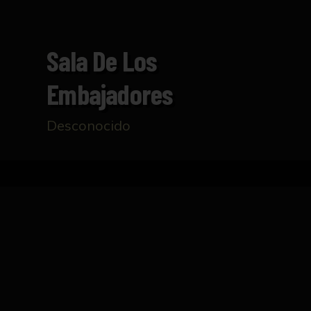
Sala De Los
Embajadores
Desconocido
Inicio
Catálogo
Sala de los Embajadores
FICHA TÉCNICA
Lámina con fotograbado de Rommler & Jonas,