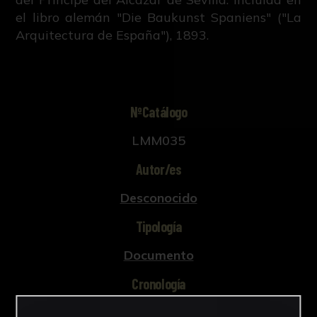
el libro alemán "Die Baukunst Spaniens" ("La
Arquitectura de España"), 1893.
NºCatálogo
LMM035
Autor/es
Desconocido
Tipología
Documento
Cronología
1893