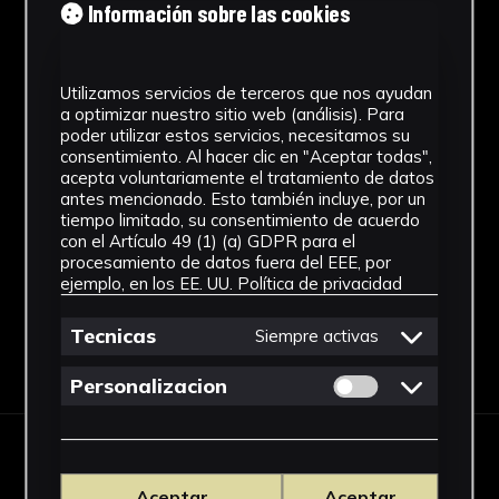
Información sobre las cookies
Ubicación
Laboratorio de Investigación
Utilizamos servicios de terceros que nos ayudan
Patrimonio Cultural
a optimizar nuestro sitio web (análisis). Para
poder utilizar estos servicios, necesitamos su
Dimensiones
consentimiento. Al hacer clic en "Aceptar todas",
acepta voluntariamente el tratamiento de datos
52 x 36 cm.
antes mencionado. Esto también incluye, por un
tiempo limitado, su consentimiento de acuerdo
Ver más
con el Artículo 49 (1) (a) GDPR para el
procesamiento de datos fuera del EEE, por
ejemplo, en los EE. UU.
Política de privacidad
Tecnicas
Siempre activas
Descargar Ficha
Permitir cookies 
Personalizacion
IMÁGENES
Aceptar
Aceptar