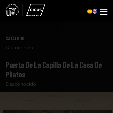
CATÁLOGO
Documento
Puerta De La Capilla De La Casa De
Pilatos
Desconocido