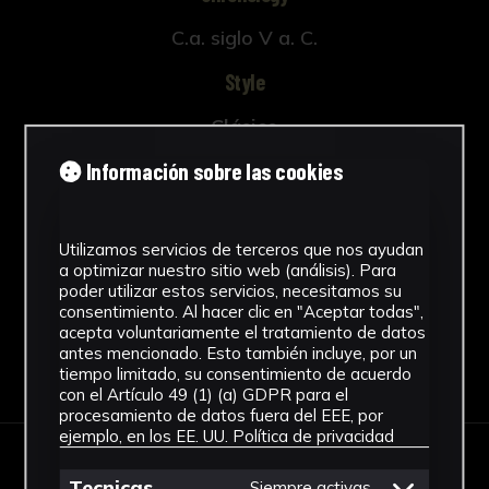
C.a. siglo V a. C.
Style
Clásico
Información sobre las cookies
Technique
Cocido
See more
Utilizamos servicios de terceros que nos ayudan
a optimizar nuestro sitio web (análisis). Para
poder utilizar estos servicios, necesitamos su
consentimiento. Al hacer clic en "Aceptar todas",
acepta voluntariamente el tratamiento de datos
antes mencionado. Esto también incluye, por un
Download Datasheet
tiempo limitado, su consentimiento de acuerdo
con el Artículo 49 (1) (a) GDPR para el
procesamiento de datos fuera del EEE, por
ejemplo, en los EE. UU.
Política de privacidad
IMAGES
Tecnicas
Siempre activas