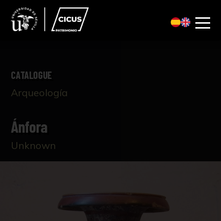
CATALOGUE
Arqueología
Ánfora
Unknown