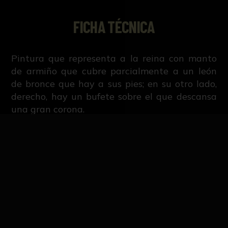
FICHA TÉCNICA
Pintura que representa a la reina con manto
de armiño que cubre parcialmente a un león
de bronce que hay a sus pies; en su otro lado,
derecho, hay un bufete sobre el que descansa
una gran corona.
NºCatálogo
1250-04-EECC-PINT
Autor/es
Joaquín García Barceló