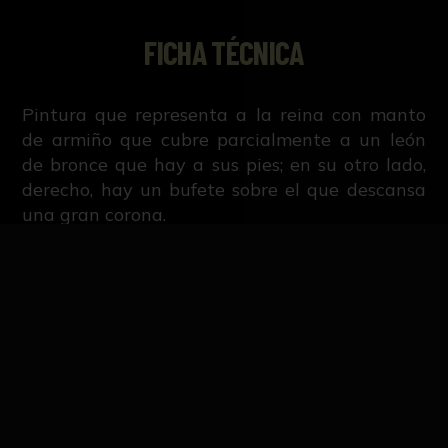
FICHA TÉCNICA
Pintura que representa a la reina con manto
de armiño que cubre parcialmente a un león
de bronce que hay a sus pies; en su otro lado,
derecho, hay un bufete sobre el que descansa
una gran corona.
NºCatálogo
1250-04-EECC-PINT
Autor/es
Joaquín García Barceló