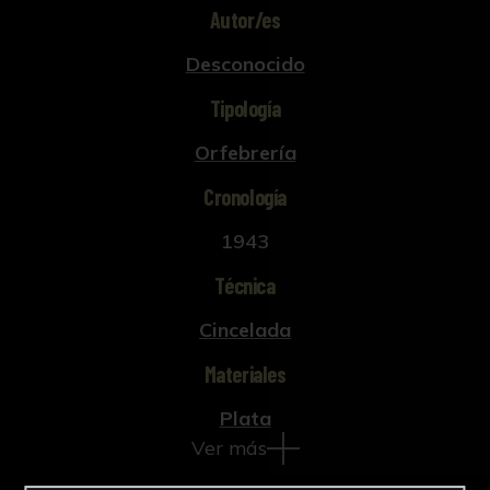
Autor/es
Desconocido
Tipología
Orfebrería
Cronología
1943
Técnica
Cincelada
Materiales
Plata
Ver más