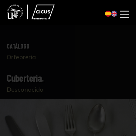
CATÁLOGO
Orfebrería
Cubertería.
Desconocido