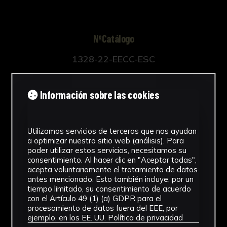
NºCatálogo
1328-22-EECC-ESC
Autor/es
Información sobre las cookies
Desconocido
Tipología
Utilizamos servicios de terceros que nos ayudan
Esculturas
a optimizar nuestro sitio web (análisis). Para
poder utilizar estos servicios, necesitamos su
consentimiento. Al hacer clic en "Aceptar todas",
Cronología
acepta voluntariamente el tratamiento de datos
antes mencionado. Esto también incluye, por un
SF
tiempo limitado, su consentimiento de acuerdo
con el Artículo 49 (1) (a) GDPR para el
Estilo
procesamiento de datos fuera del EEE, por
ejemplo, en los EE. UU.
Política de privacidad
Clásico